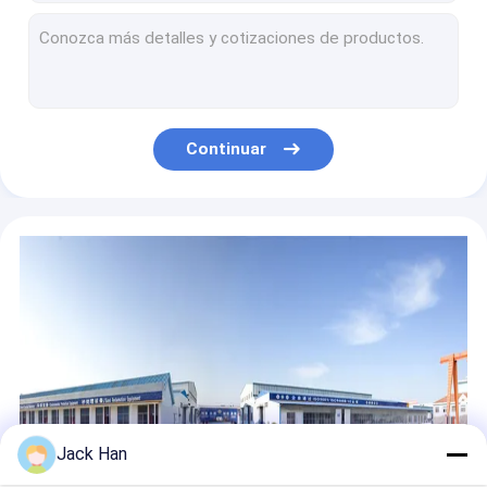
Caja de control automática del equipo de vulcanización de la banda transportadora Aasvp 3371 que trabaja en sitio
Prensa de vulcanización de la banda transportadora del diseño del marco ligero con el bolso de la presión de aire
Máquina de vulcanización automática de vulcanización del equipo del caucho de la resistencia térmica/siderúrgica de la planta
Prensa de vulcanización de la banda transportadora de Pressnation del calor para la central eléctrica 12 kilovatios
Prensa de vulcanización resistente de la banda transportadora para la cinta de la capa de las telas que empalma
Continuar
Máquina de vulcanización portátil versátil, máquina que empalma resistente de la correa de Pvc
Máquina de vulcanización de goma eléctrica para el tamaño modificado para requisitos particulares de la banda transportadora
Máquina manual de la reparación de la correa de goma de la prensa hidráulica equipada de las ruedas
Las herramientas encrespadas de la banda transportadora de rodillo/el pequeño corte esquila la herramienta del cordón de la correa
Pequeño cuchillo de las herramientas que empalman de la banda transportadora de la transmisión con la cuchilla flexible
Jack Han