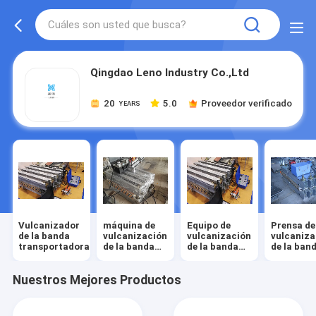
Qingdao Leno Industry Co.,Ltd
20
5.0
Proveedor verificado
YEARS
Vulcanizador
máquina de
Equipo de
Prensa de
de la banda
vulcanización
vulcanización
vulcaniza
transportadora
de la banda
de la banda
de la ban
transportadora
transportadora
transpor
Nuestros Mejores Productos