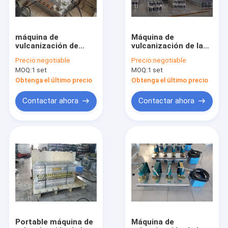
máquina de
Máquina de
vulcanización de
vulcanización de la
goma de la banda
correa automática,
Precio:
negotiable
Precio:
negotiable
transportadora de
correa de goma
MOQ:
1 set
MOQ:
1 set
1600m m con los
eléctrica que articula
haces de la aleación
la máquina
Obtenga el último precio
Obtenga el último precio
de aluminio
Contactar ahora
Contactar ahora
Hogar
Productos
Sobre nosotros
Portable máquina de
Máquina de