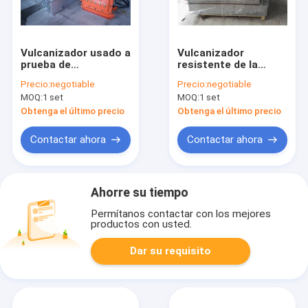
Vulcanizador usado a
Vulcanizador
prueba de
resistente de la
explosiones de la
banda
Precio:
negotiable
Precio:
negotiable
banda
transportadora con
MOQ:
1 set
MOQ:
1 set
transportadora para
los haces de alta
la correa que
resistencia de la
Obtenga el último precio
Obtenga el último precio
empalma 1000
aleación de aluminio
milímetros
Contactar ahora
Contactar ahora
Ahorre su tiempo
Permítanos contactar con los mejores
productos con usted.
Dar su requisito