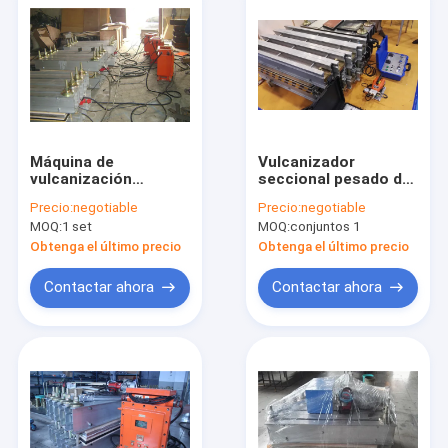
Máquina de
Vulcanizador
vulcanización
seccional pesado de
portátil del enchufe
la banda
Precio:
negotiable
Precio:
negotiable
de Harting, pequeño
transportadora con
MOQ:
1 set
MOQ:
conjuntos 1
equipo de
el tipo viga
vulcanización de la
transversal de E
Obtenga el último precio
Obtenga el último precio
banda
transportadora
Contactar ahora
Contactar ahora