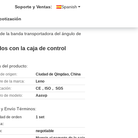
Soporte y Ventas:
Spanish
 cotización
de la banda transportadora del ángulo de
os con la caja de control
 del producto:
de origen:
Ciudad de Qingdao, China
e de la marca:
Leno
icación:
CE，ISO， SGS
o de modelo:
Aasvp
 y Envío Términos:
dad de orden
1 set
a:
o:
negotiable