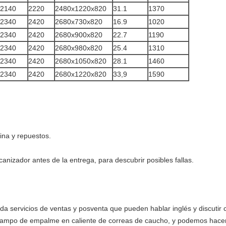
2140
2220
2480x1220x820
31.1
1370
2340
2420
2680x730x820
16.9
1020
2340
2420
2680x900x820
22.7
1190
2340
2420
2680x980x820
25.4
1310
2340
2420
2680x1050x820
28.1
1460
2340
2420
2680x1220x820
33,9
1590
ina y repuestos.
anizador antes de la entrega, para descubrir posibles fallas.
da servicios de ventas y posventa que pueden hablar inglés y discutir 
ampo de empalme en caliente de correas de caucho, y podemos hacer 