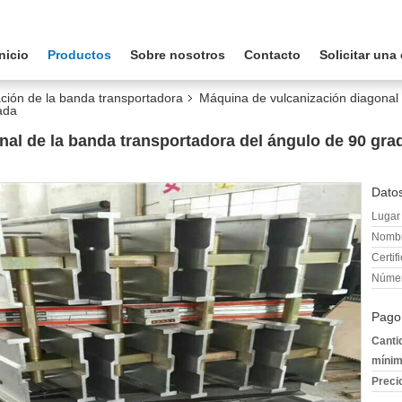
Inicio
Productos
Sobre nosotros
Contacto
Solicitar una
ción de la banda transportadora
Máquina de vulcanización diagonal 
ada
al de la banda transportadora del ángulo de 90 grad
Datos
Lugar 
Nombr
Certif
Númer
Pago
Canti
mínim
Preci