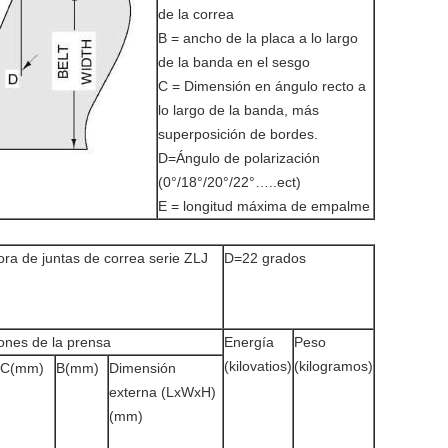
de la correa
B = ancho de la placa a lo largo
de la banda en el sesgo
C = Dimensión en ángulo recto a
lo largo de la banda, más
superposición de bordes.
D=Ángulo de polarización
(0°/18°/20°/22°…..ect)
E = longitud máxima de empalme
ra de juntas de correa serie ZLJ
D=22 grados
ones de la prensa
Energía
Peso
(kilovatios)
(kilogramos)
C(mm)
B(mm)
Dimensión
externa (LxWxH)
(mm)