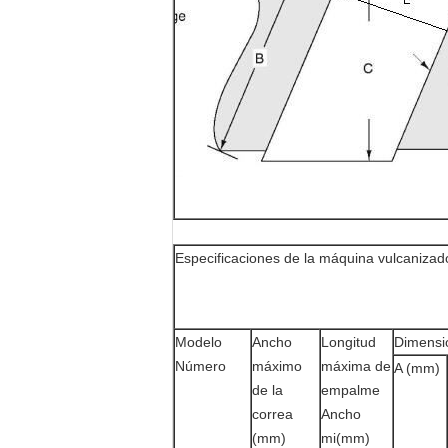
Especificaciones de la máquina vulcanizado
Modelo
Ancho
Longitud
Dimensi
Número
máximo
máxima de
A (mm)
de la
empalme
correa
Ancho
(mm)
mi(mm)