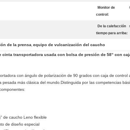
Monitor de
control:
De la calefacción
tiempo para arriba:
ón de la prensa
equipo de vulcanización del caucho
,
 cinta transportadora usada con bolsa de presión de 58“ con caja
rtadora con ángulo de polarización de 90 grados con caja de control
a pesada más clásica del mundo.Distinguida por las competencias básic
 componentes:
” de caucho Leno flexible
nto de diseño especial