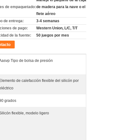
Maneje el paquete de la caja
les de empaquetado:
de madera para la nave o el
flete aéreo
o de entrega:
3-4 semanas
ciones de pago:
Western Union, L/C, T/T
idad de la fuente:
50 juegos por mes
tacto
Aasvp Tipo de bolsa de presión
Elemento de calefacción flexible del silicón por
eléctrico
90 grados
Silicón flexible, modelo ligero