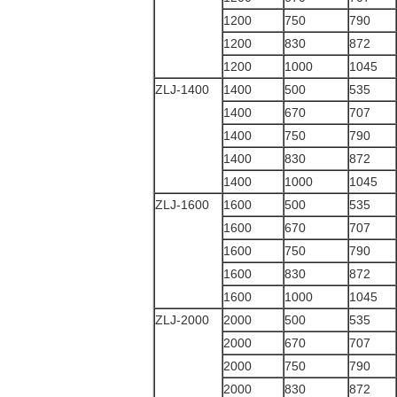
1200
750
790
1200
830
872
1200
1000
1045
ZLJ-1400
1400
500
535
1400
670
707
1400
750
790
1400
830
872
1400
1000
1045
ZLJ-1600
1600
500
535
1600
670
707
1600
750
790
1600
830
872
1600
1000
1045
ZLJ-2000
2000
500
535
2000
670
707
2000
750
790
2000
830
872