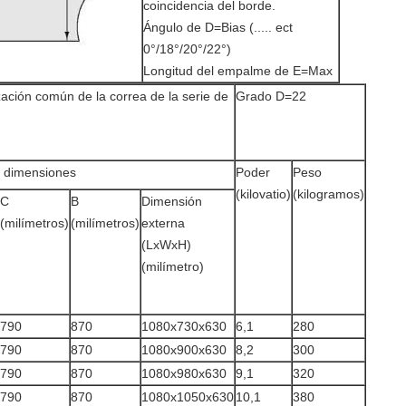
coincidencia del borde.
Ángulo de D=Bias (..... ect
0°/18°/20°/22°)
Longitud del empalme de E=Max
ación común de la correa de la serie de
Grado D=22
s dimensiones
Poder
Peso
(kilovatio)
(kilogramos)
C
B
Dimensión
(milímetros)
(milímetros)
externa
(LxWxH)
(milímetro)
790
870
1080x730x630
6,1
280
790
870
1080x900x630
8,2
300
790
870
1080x980x630
9,1
320
790
870
1080x1050x630
10,1
380