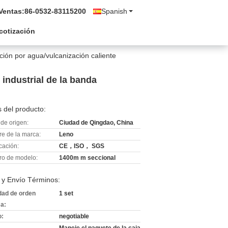
Ventas:
86-0532-83115200
Spanish
 cotización
ción por agua/vulcanización caliente
 industrial de la banda
 del producto:
de origen:
Ciudad de Qingdao, China
e de la marca:
Leno
icación:
CE，ISO， SGS
o de modelo:
1400m m seccional
 y Envío Términos:
dad de orden
1 set
a:
o:
negotiable