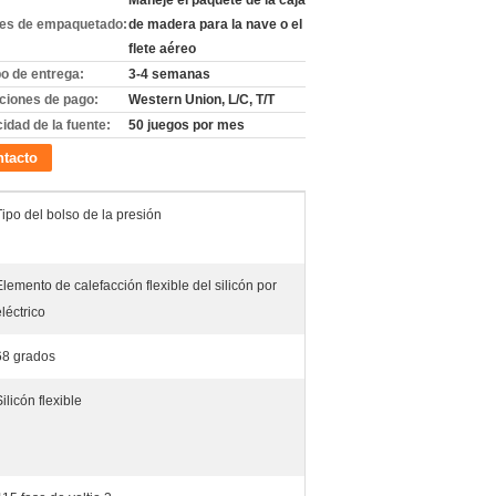
Maneje el paquete de la caja
les de empaquetado:
de madera para la nave o el
flete aéreo
o de entrega:
3-4 semanas
ciones de pago:
Western Union, L/C, T/T
idad de la fuente:
50 juegos por mes
tacto
Tipo del bolso de la presión
Elemento de calefacción flexible del silicón por
eléctrico
68 grados
ilicón flexible