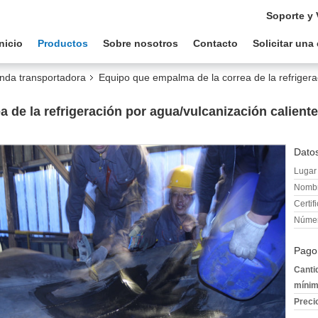
Soporte y 
Inicio
Productos
Sobre nosotros
Contacto
Solicitar una
anda transportadora
Equipo que empalma de la correa de la refrigera
de la refrigeración por agua/vulcanización caliente
Datos
Lugar 
Nombr
Certif
Númer
Pago
Canti
mínim
Preci