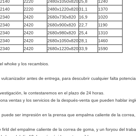
2140
2220
2480x1050x820
25,8
1240
2140
2220
2480x1220x820
31,1
1370
2340
2420
2680x730x820
16,9
1020
2340
2420
2680x900x820
22,7
1190
2340
2420
2680x980x820
25,4
1310
2340
2420
2680x1050x820
28,1
1460
2340
2420
2680x1220x820
33,9
1590
el whoke y los recambios.
 vulcanizador antes de entrega, para descubrir cualquier falta potencial
vestigación, le contestaremos en el plazo de 24 horas.
iona ventas y los servicios de la después-venta que pueden hablar ingl
 puede ser impresión en la prensa que empalma caliente de la correa,
 firld del empalme caliente de la correa de goma, y un foryou del trab