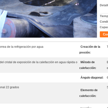
Detal
Tiemp
Condi
Capac
Con
rea de la refrigeración por agua
Creación de la
presión:
del cristal de exposición de la calefacción en agua rápida o
Método de
calefacción:
Ángulo diagonal:
nal 22 grados
S
Elemento de
calefacción: