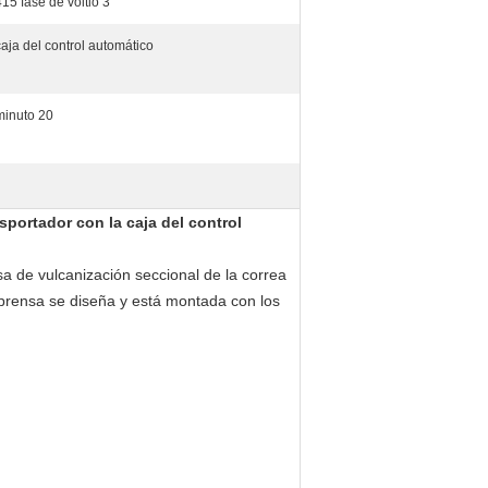
415 fase de voltio 3
caja del control automático
minuto 20
nsportador con la caja del control
sa de vulcanización seccional de la correa
 prensa se diseña y está montada con los