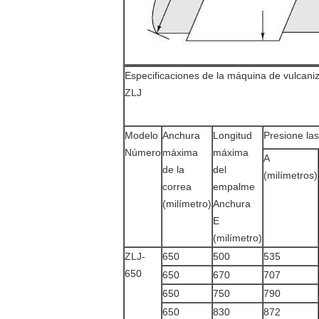
Especificaciones de la máquina de vulcaniz
ZLJ
Modelo
Anchura
Longitud
Presione la
Número
máxima
máxima
A
de la
del
(milímetros)
correa
empalme
(milímetro)
Anchura
E
(milímetro)
ZLJ-
650
500
535
650
650
670
707
650
750
790
650
830
872