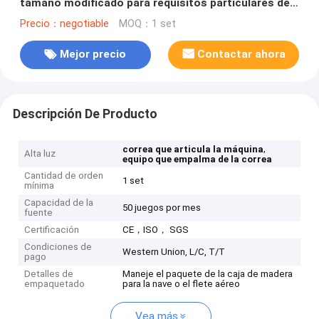
tamaño modificado para requisitos particulares de
la banda transportadora
Precio：negotiable
MOQ：1 set
Mejor precio
Contactar ahora
Descripción De Producto
,
correa que articula la máquina
Alta luz
equipo que empalma de la correa
Cantidad de orden
1 set
mínima
Capacidad de la
50 juegos por mes
fuente
Certificación
CE，ISO， SGS
Condiciones de
Western Union, L/C, T/T
pago
Detalles de
Maneje el paquete de la caja de madera
empaquetado
para la nave o el flete aéreo
Vea más