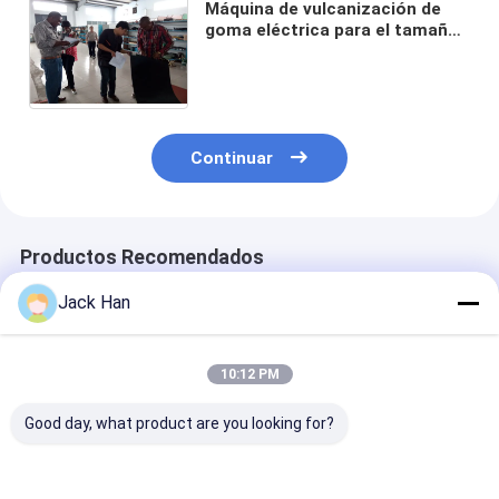
Máquina de vulcanización de
goma eléctrica para el tamaño
modificado para requisitos
particulares de la banda
transportadora
Continuar
Productos Recomendados
Jack Han
10:12 PM
Good day, what product are you looking for?
Prensa de
Máquina de
Prensa de
vulcanización de la
vulcanización
vulcanización