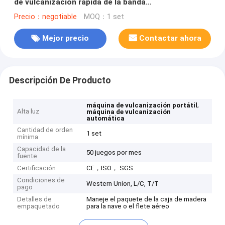
de vulcanización rápida de la banda
transportadora/de la banda transportadora 11kw
Precio：negotiable
MOQ：1 set
Mejor precio
Contactar ahora
Descripción De Producto
,
máquina de vulcanización portátil
Alta luz
máquina de vulcanización
automática
Cantidad de orden
1 set
mínima
Capacidad de la
50 juegos por mes
fuente
Certificación
CE，ISO， SGS
Condiciones de
Western Union, L/C, T/T
pago
Detalles de
Maneje el paquete de la caja de madera
empaquetado
para la nave o el flete aéreo