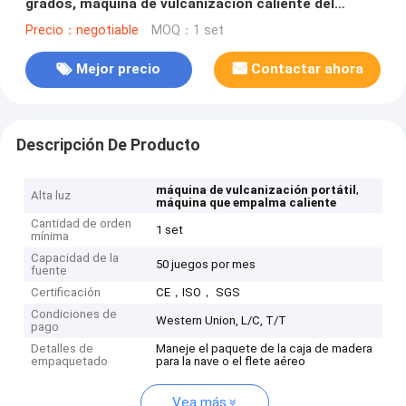
grados, máquina de vulcanización caliente del
cordón de acero
Precio：negotiable
MOQ：1 set
Mejor precio
Contactar ahora
Descripción De Producto
,
máquina de vulcanización portátil
Alta luz
máquina que empalma caliente
Cantidad de orden
1 set
mínima
Capacidad de la
50 juegos por mes
fuente
Certificación
CE，ISO， SGS
Condiciones de
Western Union, L/C, T/T
pago
Detalles de
Maneje el paquete de la caja de madera
empaquetado
para la nave o el flete aéreo
Vea más