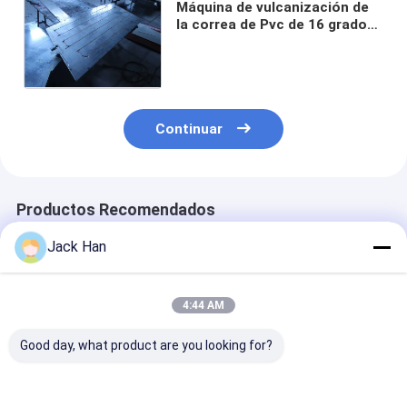
Máquina de vulcanización de
la correa de Pvc de 16 grados,
máquina de vulcanización
caliente del cordón de acero
Continuar
Productos Recomendados
Jack Han
4:44 AM
Good day, what product are you looking for?
Máquina de unión de
Vulcanizador
Máquina de
banda
caliente de la banda
vulcanización