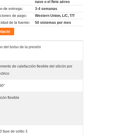
nave o el flete aéreo
o de entrega:
3-4 semanas
ciones de pago:
Western Union, L/C, T/T
idad de la fuente:
50 sistemas por mes
tacto
po del bolso de la presión
emento de calefacción flexible del silicón por
éctrico
 90°
icón flexible
0 fase de voltio 3