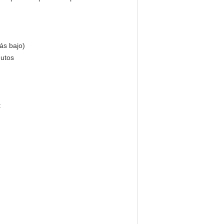
ás bajo)
nutos
: