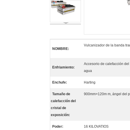
Vulcanizador de la banda tr
NOMBRE:
Accesorio de calefacción del 
Enfriamiento:
agua
Enchufe:
Harting
Tamaño de
900mm×120m m, ángel del pr
calefacción del
cristal de
exposición:
Poder:
16 KILOVATIOS