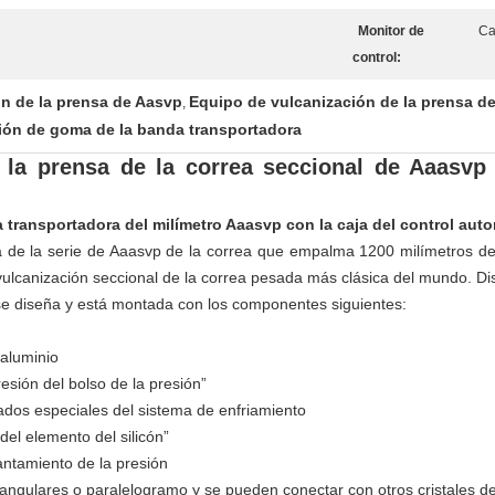
Monitor de
Ca
control:
n de la prensa de Aasvp
Equipo de vulcanización de la prensa d
,
ión de goma de la banda transportadora
 la prensa de la correa seccional de Aaasvp
 transportadora del milímetro Aaasvp con la caja del control aut
a de la serie de Aaasvp de la correa que empalma 1200 milímetros de 
vulcanización seccional de la correa pesada más clásica del mundo. Di
 se diseña y está montada con los componentes siguientes:
 aluminio
esión del bolso de la presión”
ados especiales del sistema de enfriamiento
el elemento del silicón”
antamiento de la presión
tangulares o paralelogramo y se pueden conectar con otros cristales d