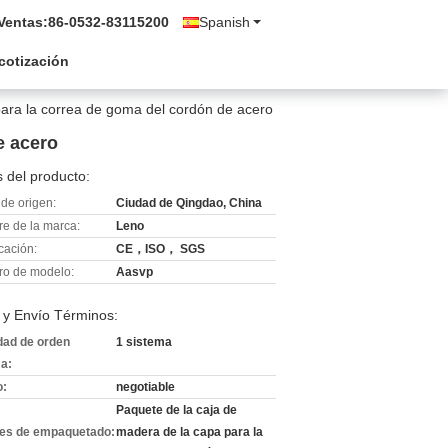
Ventas:
86-0532-83115200
Spanish
 cotización
para la correa de goma del cordón de acero
e acero
 del producto:
de origen:
Ciudad de Qingdao, China
e de la marca:
Leno
icación:
CE，ISO， SGS
o de modelo:
Aasvp
 y Envío Términos:
dad de orden
1 sistema
a:
o:
negotiable
Paquete de la caja de
les de empaquetado:
madera de la capa para la