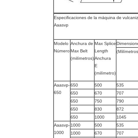
Especificaciones de la máquina de vulcaniz
Aaasvp
Modelo
Anchura de
Max Splice
Dimensione
Número
Max Belt
Length
(Milímetros
(milímetros)
Anchura
E
(milímetro)
Aaasvp-
650
500
535
650
650
670
707
650
750
790
650
830
872
650
1000
1045
Aaasvp-
1000
500
535
1000
1000
670
707