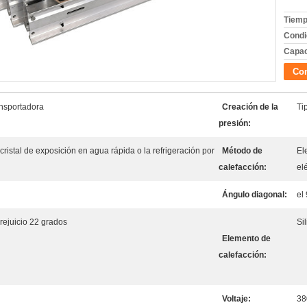
Tiemp
Condi
Capac
Con
ansportadora
Creación de la
Ti
presión:
cristal de exposición en agua rápida o la refrigeración por
Método de
El
calefacción:
el
Ángulo diagonal:
el
ejuicio 22 grados
Sil
Elemento de
calefacción:
Voltaje:
38