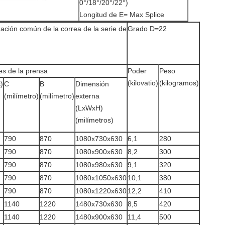
0°/18°/20°/22°)
Longitud de E= Max Splice
ación común de la correa de la serie de
Grado D=22
s de la prensa
Poder
Peso
(kilovatio)
(kilogramos)
)
C
B
Dimensión
(milímetro)
(milímetro)
externa
(LxWxH)
(milímetros)
790
870
1080x730x630
6,1
280
790
870
1080x900x630
8,2
300
790
870
1080x980x630
9,1
320
790
870
1080x1050x630
10,1
380
790
870
1080x1220x630
12,2
410
1140
1220
1480x730x630
8,5
420
1140
1220
1480x900x630
11,4
500