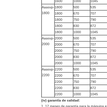
1600
1000
1045
Aaasvp-
1800
500
535
1800
1800
670
707
1800
750
790
1800
830
872
1800
1000
1045
Aaasvp-
2000
500
535
2000
2000
670
707
2000
750
790
2000
830
872
2000
1000
1045
Aaasvp-
2200
500
535
2200
2200
670
707
2200
750
790
2200
830
872
2200
1000
1045
(iv) garantía de calidad:
1. 12 meses de garantía para la máquina e