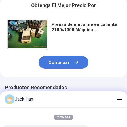
Obtenga El Mejor Precio Por
Prensa de empalme en caliente
2100×1000 Máquina
empalmadora de vulcanizador
de banda transportadora de
enfriamiento rápido
Continuar
Productos Recomendados
Jack Han
2:26 AM